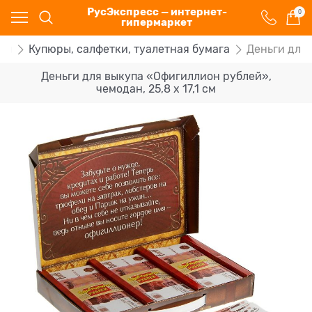
РусЭкспресс — интернет-
0
гипермаркет
лы
Купюры, салфетки, туалетная бумага
Деньги для 
Деньги для выкупа «Офигиллион рублей»,
чемодан, 25,8 х 17,1 см