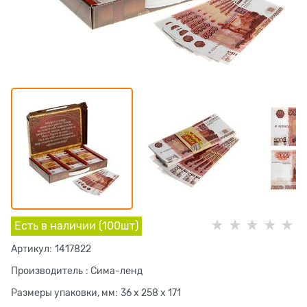
Есть в наличии (
100
шт
)
Артикул:
1417822
Производитель
:
Сима-ленд
Размеры упаковки, мм:
36 x 258 x 171