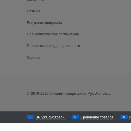
Отзывы
Бонусная программа
Пользовательское соглашение
Политика конфиденциальности
Оферта
© 2018-2026 Онлайн-гипермаркет РусЭкспресс
0
Вы уже смотрели
0
Сравнение товаров
0
Уважаемый посетитель! Для лучшего функционирования сайта rusexpress