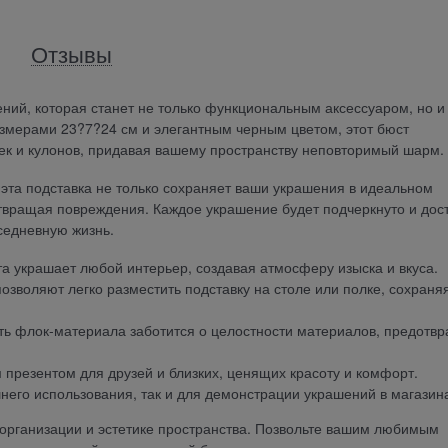
Отзывы
ений, которая станет не только функциональным аксессуаром, но и
змерами 23?7?24 см и элегантным черным цветом, этот бюст
ек и кулонов, придавая вашему пространству неповторимый шарм.
 эта подставка не только сохраняет ваши украшения в идеальном
дотвращая повреждения. Каждое украшение будет подчеркнуто и дос
вседневную жизнь.
 украшает любой интерьер, создавая атмосферу изыска и вкуса.
зволяют легко разместить подставку на столе или полке, сохраня
ть флок-материала заботится о целостности материалов, предотв
презентом для друзей и близких, ценящих красоту и комфорт.
него использования, так и для демонстрации украшений в магазин
 организации и эстетике пространства. Позвольте вашим любимым