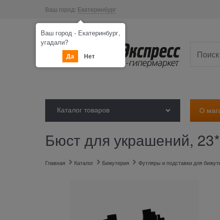
Ваш город:
Екатеринбург
Ваш город - Екатеринбург,
угадали?
Да
Нет
Каталог товаров
О маг
Бюст для украшений, 23*
Главная
Каталог
Бижутерия
Футляры и подставки для бижут