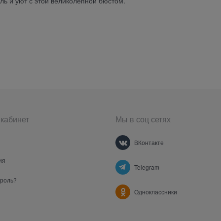
ль и уют с этой великолепной бюстом.
кабинет
Мы в соц сетях
ВКонтакте
ия
Telegram
ароль?
Одноклассники