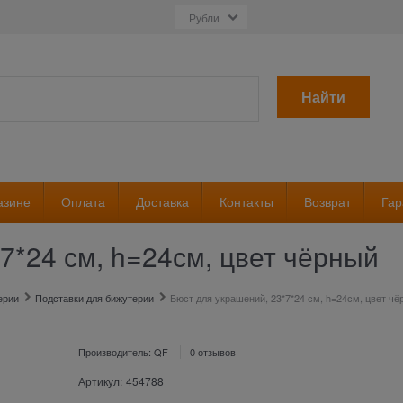
Найти
азине
Оплата
Доставка
Контакты
Возврат
Гар
7*24 см, h=24см, цвет чёрный
ерии
Подставки для бижутерии
Бюст для украшений, 23*7*24 см, h=24см, цвет чё
Производитель:
QF
0 отзывов
Артикул:
454788