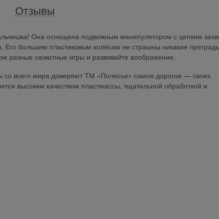
Отзывы
альчишка! Она оснащена подвижным манипулятором с цепким захв
на. Его большим пластиковым колёсам не страшны никакие преграды
ком разные сюжетные игры и развивайте воображение.
ы со всего мира доверяют ТМ «Полесье» самое дорогое — своих
вятся высоким качеством пластмассы, тщательной обработкой и