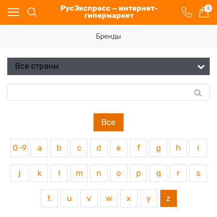
РусЭкспресс — интернет-
0
гипермаркет
Бренды
Все
0-9
a
b
c
d
e
f
g
h
i
j
k
l
m
n
o
p
q
r
s
t
u
v
w
x
y
z