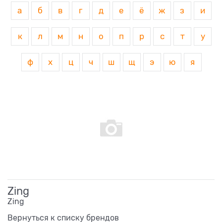
а
б
в
г
д
е
ё
ж
з
и
к
л
м
н
о
п
р
с
т
у
ф
х
ц
ч
ш
щ
э
ю
я
Zing
Zing
Вернуться к списку брендов