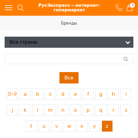
РусЭкспресс — интернет-
0
гипермаркет
Бренды
Все
0-9
a
b
c
d
e
f
g
h
i
j
k
l
m
n
o
p
q
r
s
t
u
v
w
x
y
z