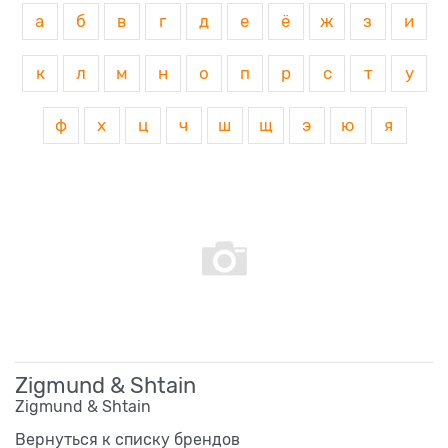
а
б
в
г
д
е
ё
ж
з
и
к
л
м
н
о
п
р
с
т
у
ф
х
ц
ч
ш
щ
э
ю
я
Zigmund & Shtain
Zigmund & Shtain
Вернуться к списку брендов