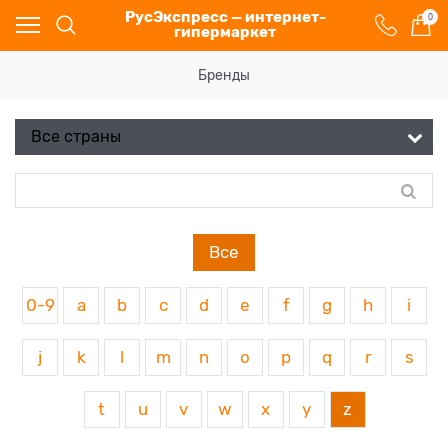
РусЭкспресс — интернет-
0
гипермаркет
Бренды
Все
0-9
a
b
c
d
e
f
g
h
i
j
k
l
m
n
o
p
q
r
s
t
u
v
w
x
y
z