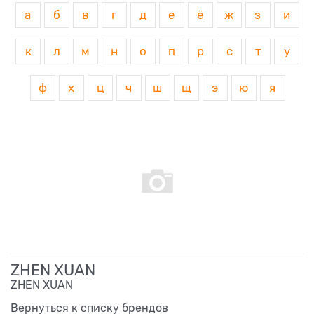
а
б
в
г
д
е
ё
ж
з
и
к
л
м
н
о
п
р
с
т
у
ф
х
ц
ч
ш
щ
э
ю
я
ZHEN XUAN
ZHEN XUAN
Вернуться к списку брендов