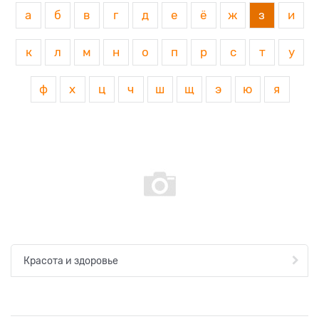
а
б
в
г
д
е
ё
ж
з
и
к
л
м
н
о
п
р
с
т
у
ф
х
ц
ч
ш
щ
э
ю
я
Красота и здоровье