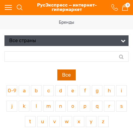
РусЭкспресс — интернет-
0
гипермаркет
Бренды
Все
0-9
a
b
c
d
e
f
g
h
i
j
k
l
m
n
o
p
q
r
s
t
u
v
w
x
y
z