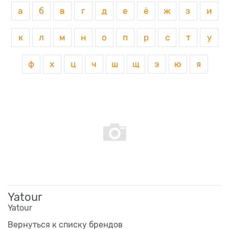
а
б
в
г
д
е
ё
ж
з
и
к
л
м
н
о
п
р
с
т
у
ф
х
ц
ч
ш
щ
э
ю
я
Yatour
Yatour
Вернуться к списку брендов