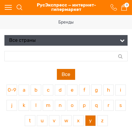
РусЭкспресс — интернет-
0
гипермаркет
Бренды
Все
0-9
a
b
c
d
e
f
g
h
i
j
k
l
m
n
o
p
q
r
s
t
u
v
w
x
y
z