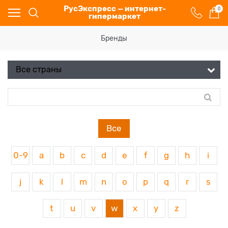
РусЭкспресс — интернет-
0
гипермаркет
Бренды
Все
0-9
a
b
c
d
e
f
g
h
i
j
k
l
m
n
o
p
q
r
s
t
u
v
w
x
y
z