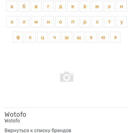
а
б
в
г
д
е
ё
ж
з
и
к
л
м
н
о
п
р
с
т
у
ф
х
ц
ч
ш
щ
э
ю
я
Wotofo
Wotofo
Вернуться к списку брендов