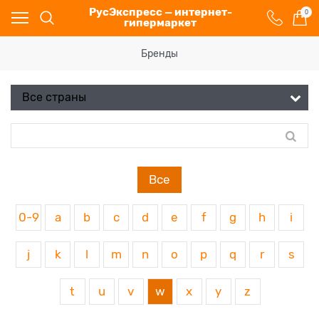
РусЭкспресс — интернет-
0
гипермаркет
Бренды
Все
0-9
a
b
c
d
e
f
g
h
i
j
k
l
m
n
o
p
q
r
s
t
u
v
w
x
y
z