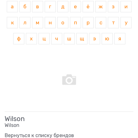
а
б
в
г
д
е
ё
ж
з
и
к
л
м
н
о
п
р
с
т
у
ф
х
ц
ч
ш
щ
э
ю
я
Wilson
Wilson
Вернуться к списку брендов