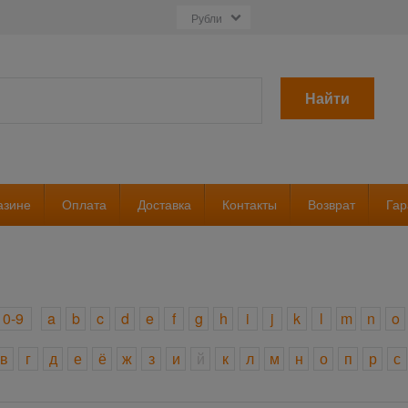
Найти
азине
Оплата
Доставка
Контакты
Возврат
Гар
0-9
a
b
c
d
e
f
g
h
i
j
k
l
m
n
o
в
г
д
е
ё
ж
з
и
й
к
л
м
н
о
п
р
с