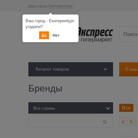
Ваш город:
Екатеринбург
Ваш город - Екатеринбург,
угадали?
Да
Нет
Каталог товаров
О маг
Бренды
Все
а
б