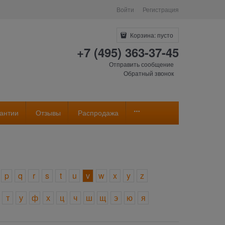
Войти
Регистрация
Корзина:
пусто
+7 (495) 363-37-45
Отправить сообщение
Обратный звонок
антии
Отзывы
Распродажа
p
q
r
s
t
u
v
w
x
y
z
т
у
ф
х
ц
ч
ш
щ
э
ю
я