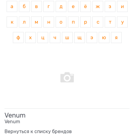
а
б
в
г
д
е
ё
ж
з
и
к
л
м
н
о
п
р
с
т
у
ф
х
ц
ч
ш
щ
э
ю
я
Venum
Venum
Вернуться к списку брендов