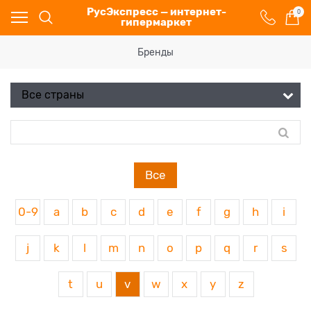
РусЭкспресс — интернет-
0
гипермаркет
Бренды
Все
0-9
a
b
c
d
e
f
g
h
i
j
k
l
m
n
o
p
q
r
s
t
u
v
w
x
y
z