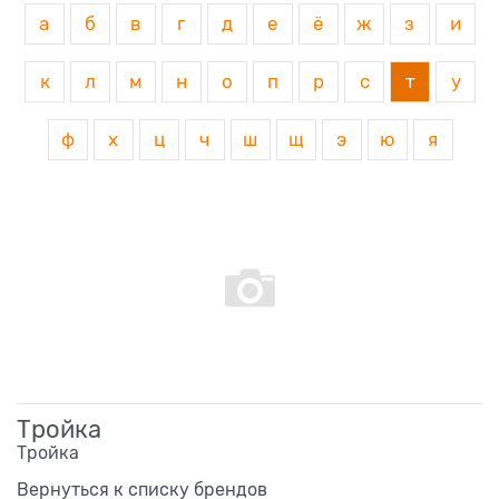
а
б
в
г
д
е
ё
ж
з
и
к
л
м
н
о
п
р
с
т
у
ф
х
ц
ч
ш
щ
э
ю
я
Тройка
Тройка
Вернуться к списку брендов