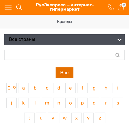
РусЭкспресс — интернет-
0
гипермаркет
Бренды
Все
0-9
a
b
c
d
e
f
g
h
i
j
k
l
m
n
o
p
q
r
s
t
u
v
w
x
y
z