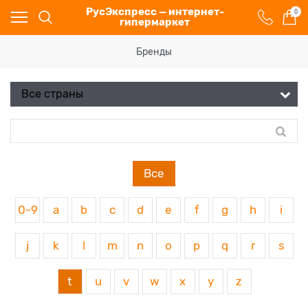
РусЭкспресс — интернет-
0
гипермаркет
Бренды
Все
0-9
a
b
c
d
e
f
g
h
i
j
k
l
m
n
o
p
q
r
s
t
u
v
w
x
y
z