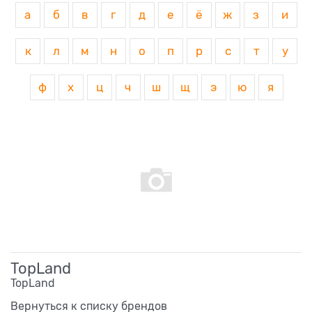
а
б
в
г
д
е
ё
ж
з
и
к
л
м
н
о
п
р
с
т
у
ф
х
ц
ч
ш
щ
э
ю
я
TopLand
TopLand
Вернуться к списку брендов