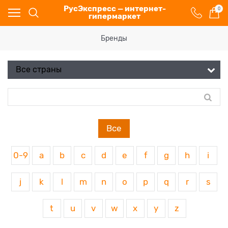
РусЭкспресс — интернет-
0
гипермаркет
Бренды
Все
0-9
a
b
c
d
e
f
g
h
i
j
k
l
m
n
o
p
q
r
s
t
u
v
w
x
y
z