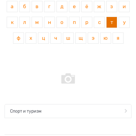
а
б
в
г
д
е
ё
ж
з
и
к
л
м
н
о
п
р
с
т
у
ф
х
ц
ч
ш
щ
э
ю
я
Спорт и туризм