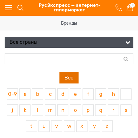
РусЭкспресс — интернет-
0
гипермаркет
Бренды
Все
0-9
a
b
c
d
e
f
g
h
i
j
k
l
m
n
o
p
q
r
s
t
u
v
w
x
y
z