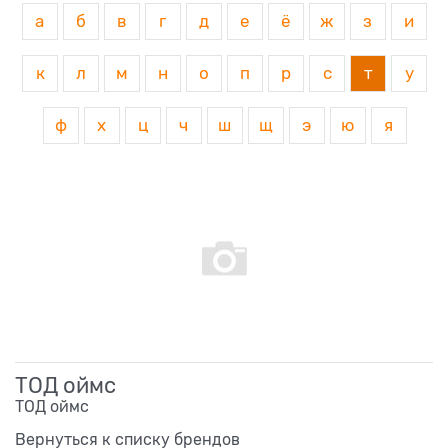
а
б
в
г
д
е
ё
ж
з
и
к
л
м
н
о
п
р
с
т
у
ф
х
ц
ч
ш
щ
э
ю
я
ТОД оймс
ТОД оймс
Вернуться к списку брендов