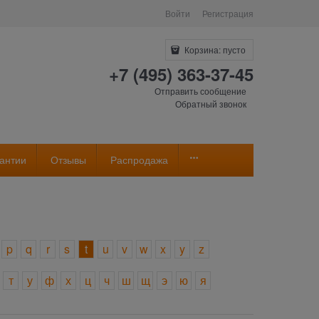
Войти
Регистрация
Корзина:
пусто
+7 (495) 363-37-45
Отправить сообщение
Обратный звонок
антии
Отзывы
Распродажа
p
q
r
s
t
u
v
w
x
y
z
т
у
ф
х
ц
ч
ш
щ
э
ю
я