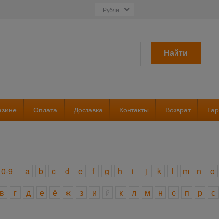
Найти
азине
Оплата
Доставка
Контакты
Возврат
Гар
0-9
a
b
c
d
e
f
g
h
i
j
k
l
m
n
o
в
г
д
е
ё
ж
з
и
й
к
л
м
н
о
п
р
с