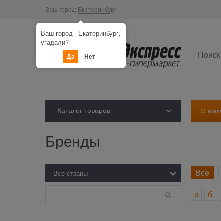
Ваш город:
Екатеринбург
Ваш город - Екатеринбург,
угадали?
Да
Нет
Каталог товаров
О маг
Бренды
Все
а
б