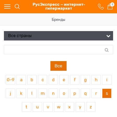
РусЭкспресс — интернет-
0
гипермаркет
Бренды
Все
0-9
a
b
c
d
e
f
g
h
i
j
k
l
m
n
o
p
q
r
s
t
u
v
w
x
y
z