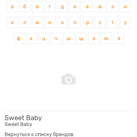
а
б
в
г
д
е
ё
ж
з
и
к
л
м
н
о
п
р
с
т
у
ф
х
ц
ч
ш
щ
э
ю
я
Sweet Baby
Sweet Baby
Вернуться к списку брендов