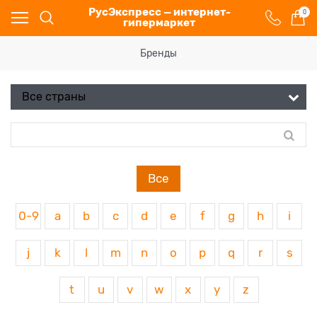
РусЭкспресс — интернет-
0
гипермаркет
Бренды
Все
0-9
a
b
c
d
e
f
g
h
i
j
k
l
m
n
o
p
q
r
s
t
u
v
w
x
y
z