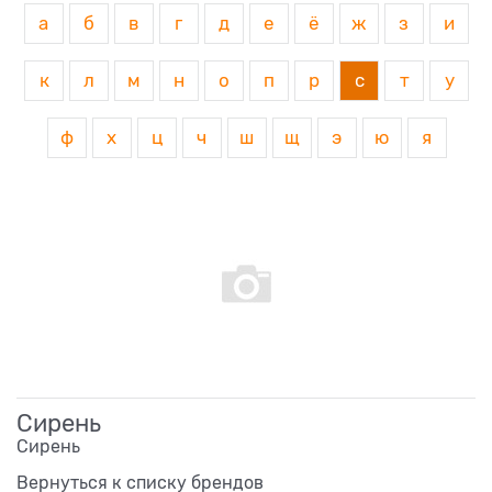
а
б
в
г
д
е
ё
ж
з
и
к
л
м
н
о
п
р
с
т
у
ф
х
ц
ч
ш
щ
э
ю
я
Сирень
Сирень
Вернуться к списку брендов