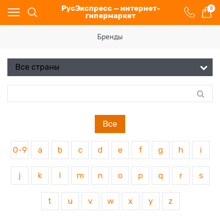
РусЭкспресс — интернет-
0
гипермаркет
Бренды
Все
0-9
a
b
c
d
e
f
g
h
i
j
k
l
m
n
o
p
q
r
s
t
u
v
w
x
y
z