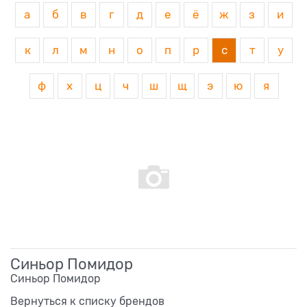
а
б
в
г
д
е
ё
ж
з
и
к
л
м
н
о
п
р
с
т
у
ф
х
ц
ч
ш
щ
э
ю
я
Синьор Помидор
Синьор Помидор
Вернуться к списку брендов