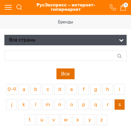
РусЭкспресс — интернет-
0
гипермаркет
Бренды
Все
0-9
a
b
c
d
e
f
g
h
i
j
k
l
m
n
o
p
q
r
s
t
u
v
w
x
y
z