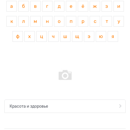
а
б
в
г
д
е
ё
ж
з
и
к
л
м
н
о
п
р
с
т
у
ф
х
ц
ч
ш
щ
э
ю
я
Красота и здоровье