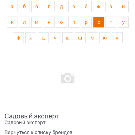
а
б
в
г
д
е
ё
ж
з
и
к
л
м
н
о
п
р
с
т
у
ф
х
ц
ч
ш
щ
э
ю
я
Садовый эксперт
Садовый эксперт
Вернуться к списку брендов