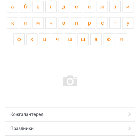
а
б
в
г
д
е
ё
ж
з
и
к
л
м
н
о
п
р
с
т
у
ф
х
ц
ч
ш
щ
э
ю
я
Кожгалантерея
Праздники