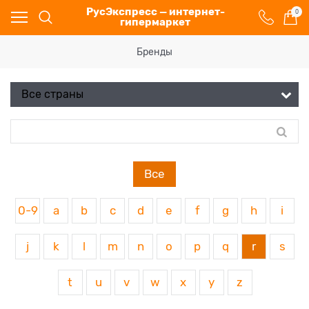
РусЭкспресс — интернет-
0
гипермаркет
Бренды
Все
0-9
a
b
c
d
e
f
g
h
i
j
k
l
m
n
o
p
q
r
s
t
u
v
w
x
y
z