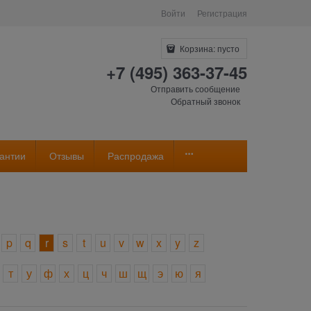
Войти
Регистрация
Корзина:
пусто
+7 (495) 363-37-45
Отправить сообщение
Обратный звонок
антии
Отзывы
Распродажа
p
q
r
s
t
u
v
w
x
y
z
т
у
ф
х
ц
ч
ш
щ
э
ю
я