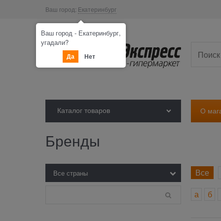
Ваш город:
Екатеринбург
Ваш город - Екатеринбург,
угадали?
Да
Нет
Каталог товаров
О маг
Бренды
Все
а
б