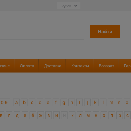
Найти
азине
Оплата
Доставка
Контакты
Возврат
Гар
0-9
a
b
c
d
e
f
g
h
i
j
k
l
m
n
o
в
г
д
е
ё
ж
з
и
й
к
л
м
н
о
п
р
с