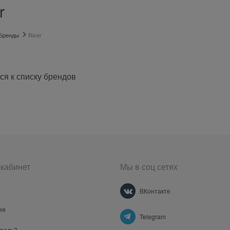
r
Бренды
River
ся к списку брендов
кабинет
Мы в соц сетях
ВКонтакте
ия
Telegram
ароль?