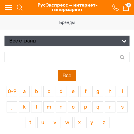
РусЭкспресс — интернет-
0
гипермаркет
Бренды
Все
0-9
a
b
c
d
e
f
g
h
i
j
k
l
m
n
o
p
q
r
s
t
u
v
w
x
y
z