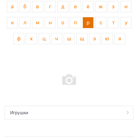
а
б
в
г
д
е
ё
ж
з
и
к
л
м
н
о
п
р
с
т
у
ф
х
ц
ч
ш
щ
э
ю
я
Игрушки