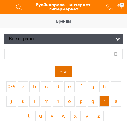
РусЭкспресс — интернет-
0
гипермаркет
Бренды
Все
0-9
a
b
c
d
e
f
g
h
i
j
k
l
m
n
o
p
q
r
s
t
u
v
w
x
y
z