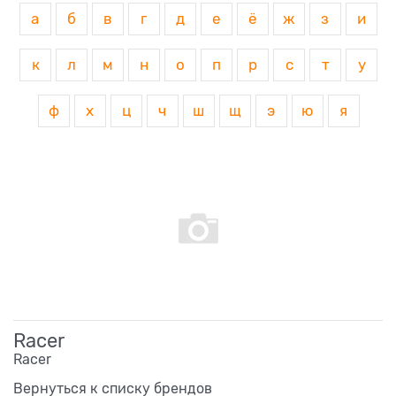
а
б
в
г
д
е
ё
ж
з
и
к
л
м
н
о
п
р
с
т
у
ф
х
ц
ч
ш
щ
э
ю
я
Racer
Racer
Вернуться к списку брендов