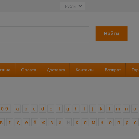
Найти
азине
Оплата
Доставка
Контакты
Возврат
Гар
0-9
a
b
c
d
e
f
g
h
i
j
k
l
m
n
o
в
г
д
е
ё
ж
з
и
й
к
л
м
н
о
п
р
с