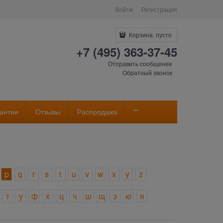
Войти
Регистрация
Корзина:
пусто
+7 (495) 363-37-45
Отправить сообщение
Обратный звонок
антии
Отзывы
Распродажа
p
q
r
s
t
u
v
w
x
y
z
т
у
ф
х
ц
ч
ш
щ
э
ю
я