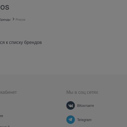
cos
Бренды
Procos
ся к списку брендов
кабинет
Мы в соц сетях
ВКонтакте
ия
Telegram
ароль?