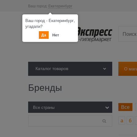
Ваш город:
Екатеринбург
Ваш город - Екатеринбург,
угадали?
Да
Нет
Каталог товаров
О маг
Бренды
Все
а
б