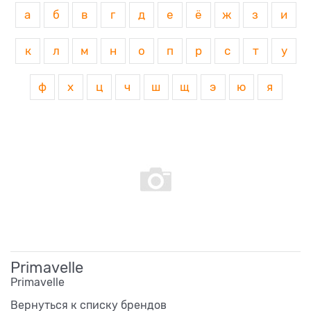
а
б
в
г
д
е
ё
ж
з
и
к
л
м
н
о
п
р
с
т
у
ф
х
ц
ч
ш
щ
э
ю
я
Primavelle
Primavelle
Вернуться к списку брендов