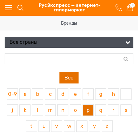
РусЭкспресс — интернет-
0
гипермаркет
Бренды
Все
0-9
a
b
c
d
e
f
g
h
i
j
k
l
m
n
o
p
q
r
s
t
u
v
w
x
y
z