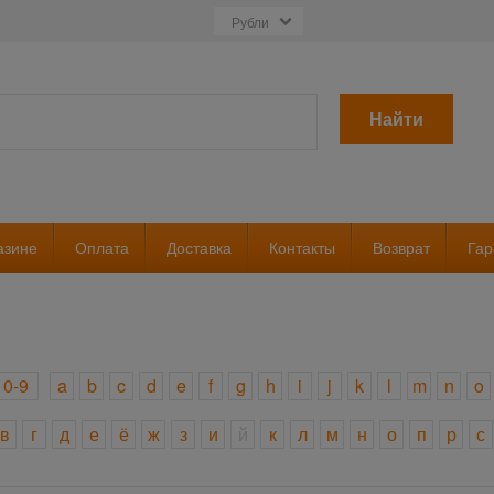
Найти
азине
Оплата
Доставка
Контакты
Возврат
Гар
0-9
a
b
c
d
e
f
g
h
i
j
k
l
m
n
o
в
г
д
е
ё
ж
з
и
й
к
л
м
н
о
п
р
с