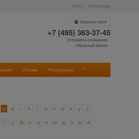
Войти
Регистрация
Корзина:
пусто
+7 (495) 363-37-45
Отправить сообщение
Обратный звонок
антии
Отзывы
Распродажа
p
q
r
s
t
u
v
w
x
y
z
т
у
ф
х
ц
ч
ш
щ
э
ю
я