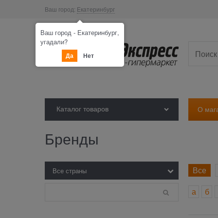
Ваш город:
Екатеринбург
Ваш город - Екатеринбург,
угадали?
Да
Нет
Каталог товаров
О маг
Бренды
Все
а
б