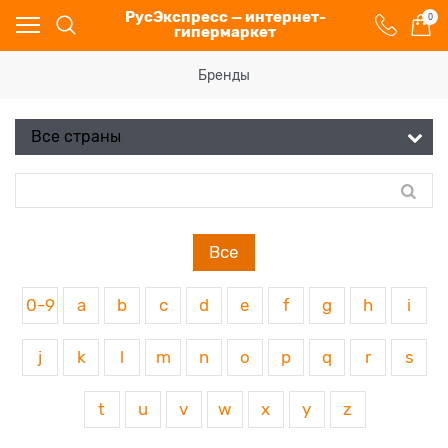
РусЭкспресс — интернет-
0
гипермаркет
Бренды
Все
0-9
a
b
c
d
e
f
g
h
i
j
k
l
m
n
o
p
q
r
s
t
u
v
w
x
y
z