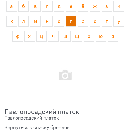
а
б
в
г
д
е
ё
ж
з
и
к
л
м
н
о
п
р
с
т
у
ф
х
ц
ч
ш
щ
э
ю
я
Павлопосадский платок
Павлопосадский платок
Вернуться к списку брендов