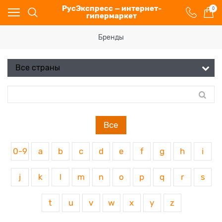
РусЭкспресс — интернет-
0
гипермаркет
Бренды
Все
0-9
a
b
c
d
e
f
g
h
i
j
k
l
m
n
o
p
q
r
s
t
u
v
w
x
y
z