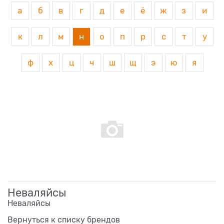
а
б
в
г
д
е
ё
ж
з
и
к
л
м
н
о
п
р
с
т
у
ф
х
ц
ч
ш
щ
э
ю
я
Неваляйсы
Неваляйсы
Вернуться к списку брендов