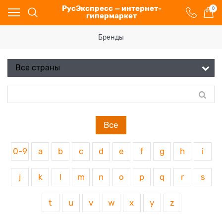
РусЭкспресс — интернет-
0
гипермаркет
Бренды
Все
0-9
a
b
c
d
e
f
g
h
i
j
k
l
m
n
o
p
q
r
s
t
u
v
w
x
y
z