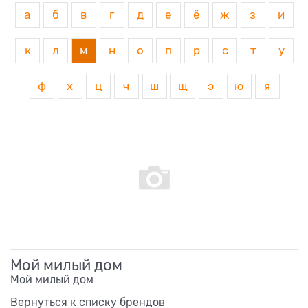
а
б
в
г
д
е
ё
ж
з
и
к
л
м
н
о
п
р
с
т
у
ф
х
ц
ч
ш
щ
э
ю
я
Мой милый дом
Мой милый дом
Вернуться к списку брендов