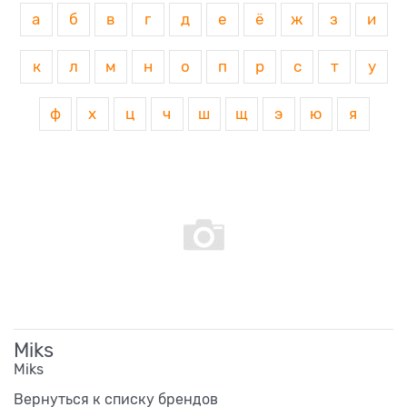
а
б
в
г
д
е
ё
ж
з
и
к
л
м
н
о
п
р
с
т
у
ф
х
ц
ч
ш
щ
э
ю
я
Miks
Miks
Вернуться к списку брендов