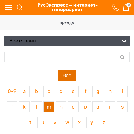
РусЭкспресс — интернет-
0
гипермаркет
Бренды
Все
0-9
a
b
c
d
e
f
g
h
i
j
k
l
m
n
o
p
q
r
s
t
u
v
w
x
y
z