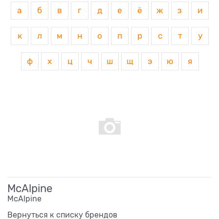
а
б
в
г
д
е
ё
ж
з
и
к
л
м
н
о
п
р
с
т
у
ф
х
ц
ч
ш
щ
э
ю
я
McAlpine
McAlpine
Вернуться к списку брендов