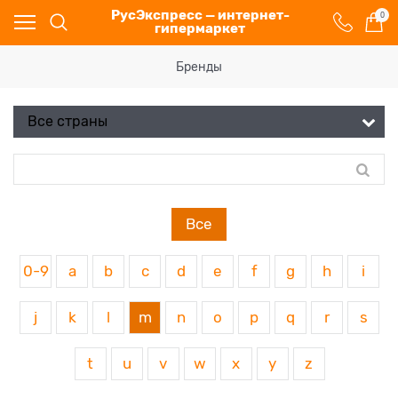
РусЭкспресс — интернет-
0
гипермаркет
Бренды
Все
0-9
a
b
c
d
e
f
g
h
i
j
k
l
m
n
o
p
q
r
s
t
u
v
w
x
y
z