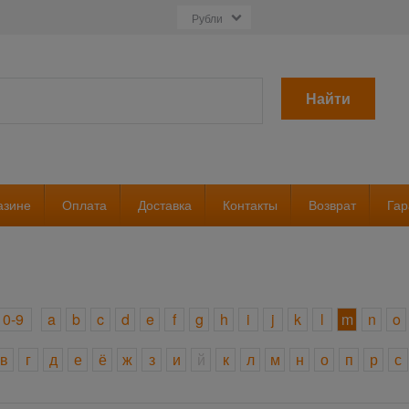
Найти
азине
Оплата
Доставка
Контакты
Возврат
Гар
0-9
a
b
c
d
e
f
g
h
i
j
k
l
m
n
o
в
г
д
е
ё
ж
з
и
й
к
л
м
н
о
п
р
с