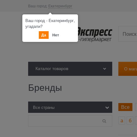
Ваш город:
Екатеринбург
Ваш город - Екатеринбург,
угадали?
Да
Нет
Каталог товаров
О маг
Бренды
Все
а
б