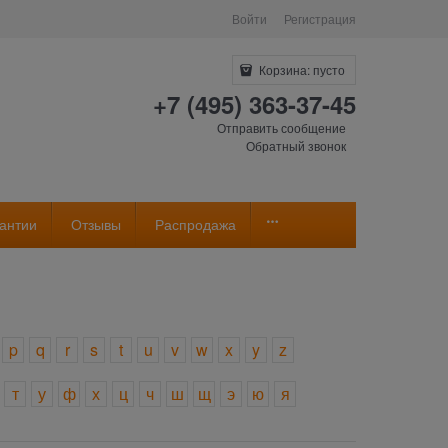
Войти
Регистрация
Корзина:
пусто
+7 (495) 363-37-45
Отправить сообщение
Обратный звонок
антии
Отзывы
Распродажа
p
q
r
s
t
u
v
w
x
y
z
т
у
ф
х
ц
ч
ш
щ
э
ю
я