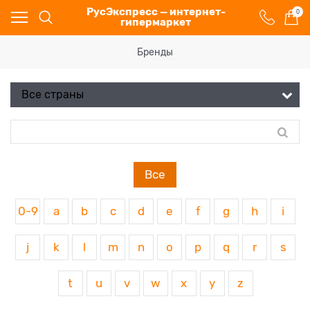
РусЭкспресс — интернет-
0
гипермаркет
Бренды
Все
0-9
a
b
c
d
e
f
g
h
i
j
k
l
m
n
o
p
q
r
s
t
u
v
w
x
y
z