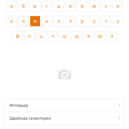
а
б
в
г
д
е
ё
ж
з
и
к
л
м
н
о
п
р
с
т
у
ф
х
ц
ч
ш
щ
э
ю
я
Интерьер
Швейная галантерея