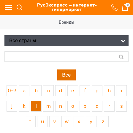
РусЭкспресс — интернет-
0
гипермаркет
Бренды
Все
0-9
a
b
c
d
e
f
g
h
i
j
k
l
m
n
o
p
q
r
s
t
u
v
w
x
y
z