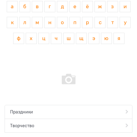
а
б
в
г
д
е
ё
ж
з
и
к
л
м
н
о
п
р
с
т
у
ф
х
ц
ч
ш
щ
э
ю
я
Праздники
Творчество