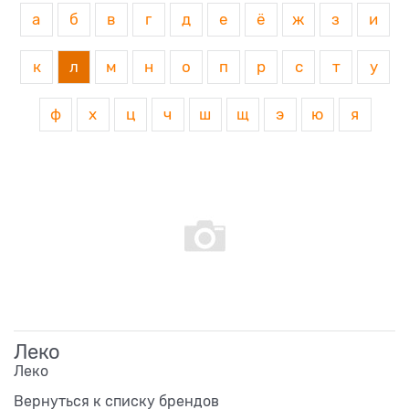
а
б
в
г
д
е
ё
ж
з
и
к
л
м
н
о
п
р
с
т
у
ф
х
ц
ч
ш
щ
э
ю
я
Леко
Леко
Вернуться к списку брендов