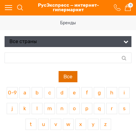
РусЭкспресс — интернет-
0
гипермаркет
Бренды
Все
0-9
a
b
c
d
e
f
g
h
i
j
k
l
m
n
o
p
q
r
s
t
u
v
w
x
y
z