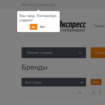
Ваш город:
Екатеринбург
Ваш город - Екатеринбург,
угадали?
Да
Нет
Каталог товаров
О маг
Бренды
Все
а
б