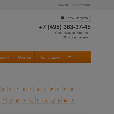
Войти
Регистрация
Корзина:
пусто
+7 (495) 363-37-45
Отправить сообщение
Обратный звонок
антии
Отзывы
Распродажа
p
q
r
s
t
u
v
w
x
y
z
т
у
ф
х
ц
ч
ш
щ
э
ю
я