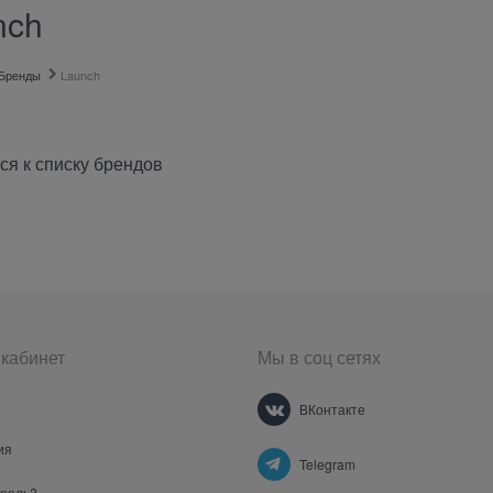
nch
Бренды
Launch
ся к списку брендов
кабинет
Мы в соц сетях
ВКонтакте
ия
Telegram
ароль?