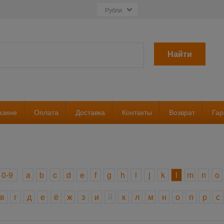
Найти
азине
Оплата
Доставка
Контакты
Возврат
Гар
0-9
a
b
c
d
e
f
g
h
i
j
k
l
m
n
o
в
г
д
е
ё
ж
з
и
й
к
л
м
н
о
п
р
с