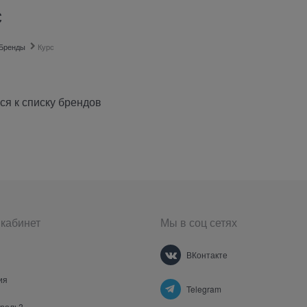
с
Бренды
Курс
ся к списку брендов
кабинет
Мы в соц сетях
ВКонтакте
ия
Telegram
ароль?