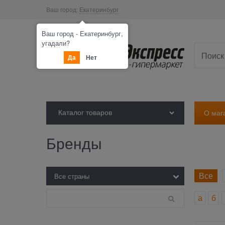
Ваш город:
Екатеринбург
Ваш город - Екатеринбург,
угадали?
Да
Нет
Каталог товаров
О маг
Бренды
Все
а
б