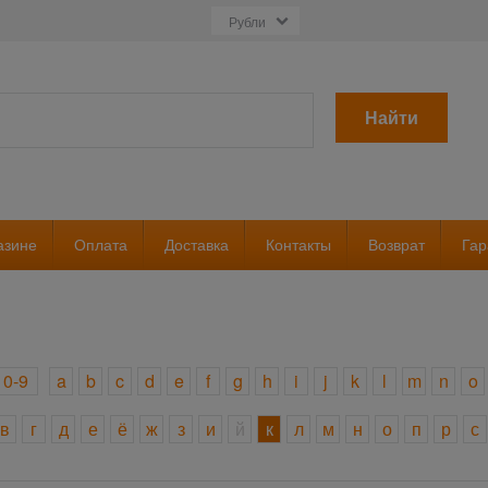
Найти
азине
Оплата
Доставка
Контакты
Возврат
Гар
0-9
a
b
c
d
e
f
g
h
i
j
k
l
m
n
o
в
г
д
е
ё
ж
з
и
й
к
л
м
н
о
п
р
с