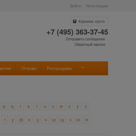
Войти
Регистрация
Корзина:
пусто
+7 (495) 363-37-45
Отправить сообщение
Обратный звонок
антии
Отзывы
Распродажа
p
q
r
s
t
u
v
w
x
y
z
т
у
ф
х
ц
ч
ш
щ
э
ю
я