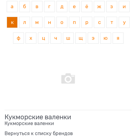
а
б
в
г
д
е
ё
ж
з
и
к
л
м
н
о
п
р
с
т
у
ф
х
ц
ч
ш
щ
э
ю
я
Кукморские валенки
Кукморские валенки
Вернуться к списку брендов