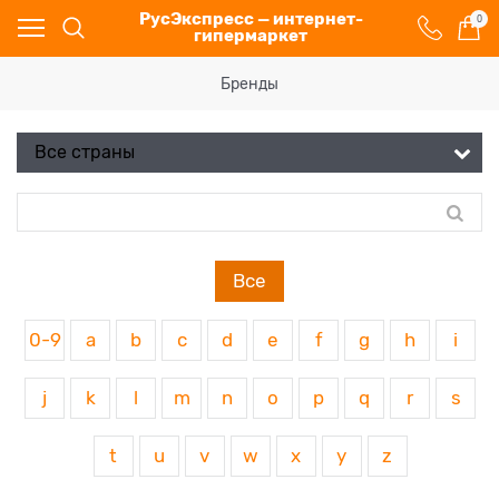
РусЭкспресс — интернет-
0
гипермаркет
Бренды
Все
0-9
a
b
c
d
e
f
g
h
i
j
k
l
m
n
o
p
q
r
s
t
u
v
w
x
y
z