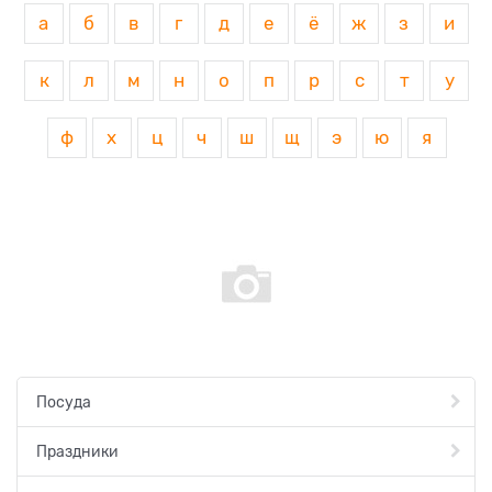
а
б
в
г
д
е
ё
ж
з
и
к
л
м
н
о
п
р
с
т
у
ф
х
ц
ч
ш
щ
э
ю
я
Посуда
Праздники