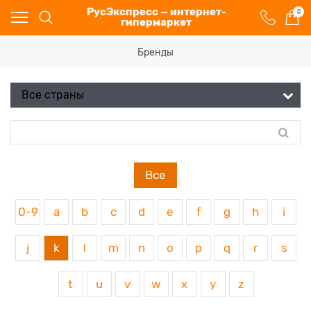
РусЭкспресс — интернет-
0
гипермаркет
Бренды
Все
0-9
a
b
c
d
e
f
g
h
i
j
k
l
m
n
o
p
q
r
s
t
u
v
w
x
y
z