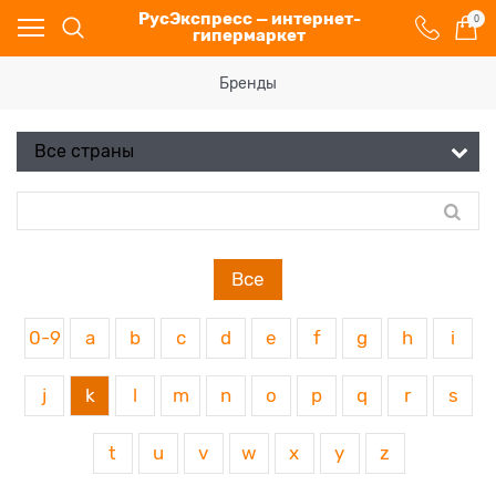
РусЭкспресс — интернет-
0
гипермаркет
Бренды
Все
0-9
a
b
c
d
e
f
g
h
i
j
k
l
m
n
o
p
q
r
s
t
u
v
w
x
y
z