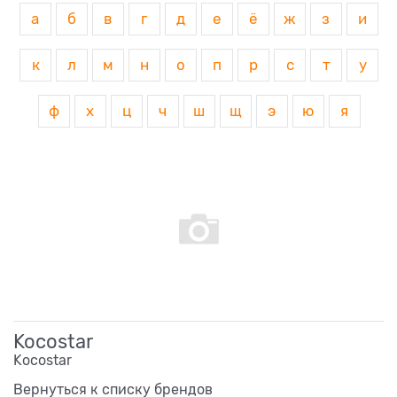
а
б
в
г
д
е
ё
ж
з
и
к
л
м
н
о
п
р
с
т
у
ф
х
ц
ч
ш
щ
э
ю
я
Kocostar
Kocostar
Вернуться к списку брендов