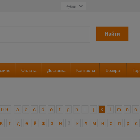
Найти
азине
Оплата
Доставка
Контакты
Возврат
Гар
0-9
a
b
c
d
e
f
g
h
i
j
k
l
m
n
o
в
г
д
е
ё
ж
з
и
й
к
л
м
н
о
п
р
с