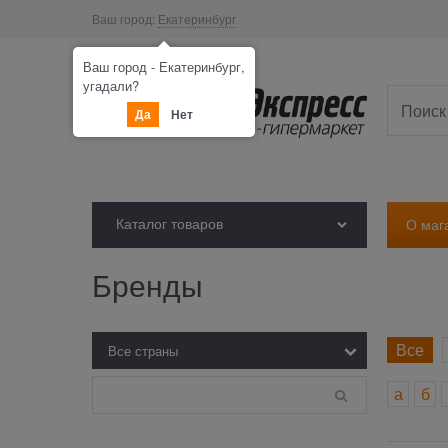
Ваш город:
Екатеринбург
Ваш город - Екатеринбург,
угадали?
Да
Нет
Каталог товаров
О маг
Бренды
Все
а
б