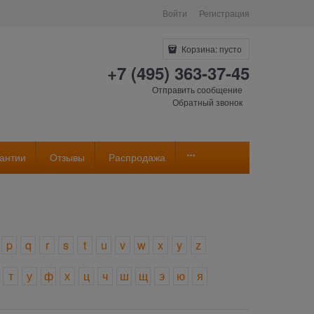
Войти
Регистрация
Корзина:
пусто
+7 (495) 363-37-45
Отправить сообщение
Обратный звонок
антии
Отзывы
Распродажа
p
q
r
s
t
u
v
w
x
y
z
т
у
ф
х
ц
ч
ш
щ
э
ю
я