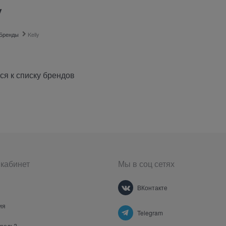
y
Бренды
Kelly
ся к списку брендов
кабинет
Мы в соц сетях
ВКонтакте
ия
Telegram
ароль?