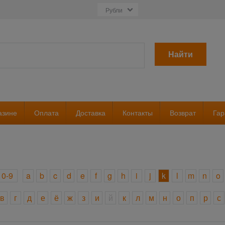
Найти
азине
Оплата
Доставка
Контакты
Возврат
Гар
0-9
a
b
c
d
e
f
g
h
i
j
k
l
m
n
o
в
г
д
е
ё
ж
з
и
й
к
л
м
н
о
п
р
с