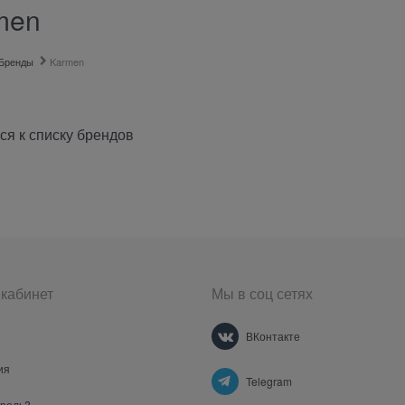
men
Бренды
Karmen
ся к списку брендов
кабинет
Мы в соц сетях
ВКонтакте
ия
Telegram
ароль?