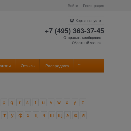
Войти
Регистрация
Корзина:
пусто
+7 (495) 363-37-45
Отправить сообщение
Обратный звонок
антии
Отзывы
Распродажа
p
q
r
s
t
u
v
w
x
y
z
т
у
ф
х
ц
ч
ш
щ
э
ю
я