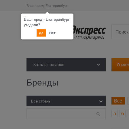
Ваш город:
Екатеринбург
Ваш город - Екатеринбург,
угадали?
Да
Нет
Каталог товаров
О маг
Бренды
Все
а
б