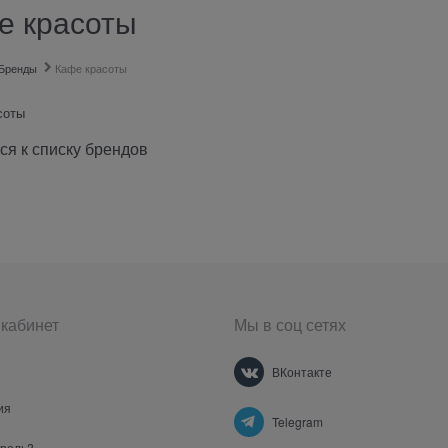
е красоты
Бренды
Кафе красоты
соты
ся к списку брендов
кабинет
Мы в соц сетях
ВКонтакте
ия
Telegram
ароль?