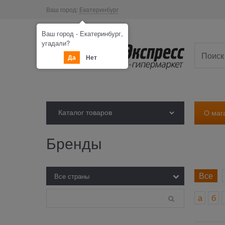
Ваш город:
Екатеринбург
Ваш город - Екатеринбург,
угадали?
Да
Нет
Каталог товаров
О маг
Бренды
Все
а
б