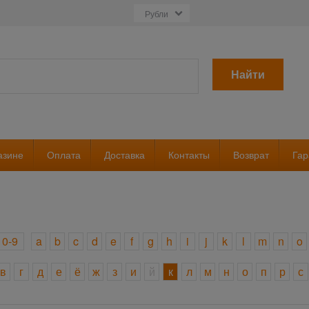
Найти
азине
Оплата
Доставка
Контакты
Возврат
Гар
0-9
a
b
c
d
e
f
g
h
i
j
k
l
m
n
o
в
г
д
е
ё
ж
з
и
й
к
л
м
н
о
п
р
с