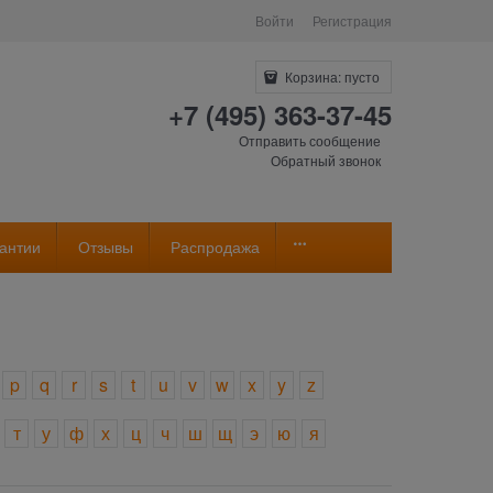
Войти
Регистрация
Корзина:
пусто
+7 (495) 363-37-45
Отправить сообщение
Обратный звонок
антии
Отзывы
Распродажа
p
q
r
s
t
u
v
w
x
y
z
т
у
ф
х
ц
ч
ш
щ
э
ю
я