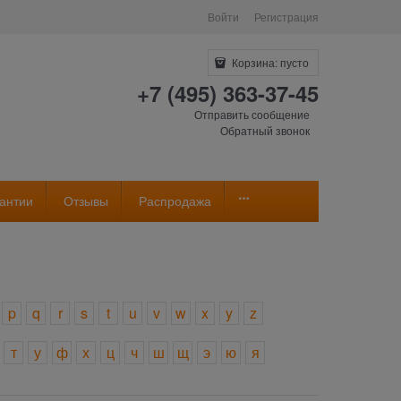
Войти
Регистрация
Корзина:
пусто
+7 (495) 363-37-45
Отправить сообщение
Обратный звонок
антии
Отзывы
Распродажа
p
q
r
s
t
u
v
w
x
y
z
т
у
ф
х
ц
ч
ш
щ
э
ю
я