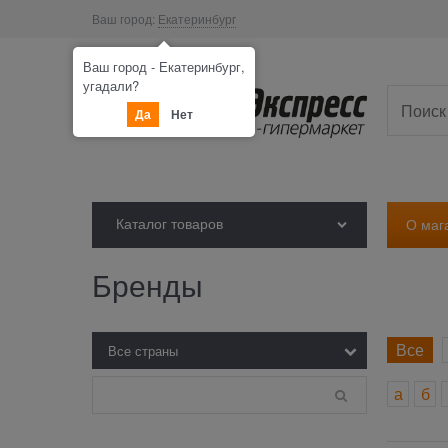
Ваш город:
Екатеринбург
Ваш город - Екатеринбург,
угадали?
Да
Нет
Каталог товаров
О маг
Бренды
Все
а
б