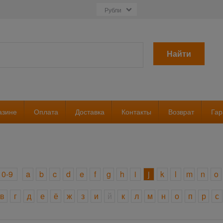
Найти
азине
Оплата
Доставка
Контакты
Возврат
Гар
0-9
a
b
c
d
e
f
g
h
i
j
k
l
m
n
o
в
г
д
е
ё
ж
з
и
й
к
л
м
н
о
п
р
с