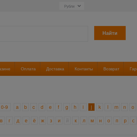
Найти
азине
Оплата
Доставка
Контакты
Возврат
Гар
0-9
a
b
c
d
e
f
g
h
i
j
k
l
m
n
o
в
г
д
е
ё
ж
з
и
й
к
л
м
н
о
п
р
с