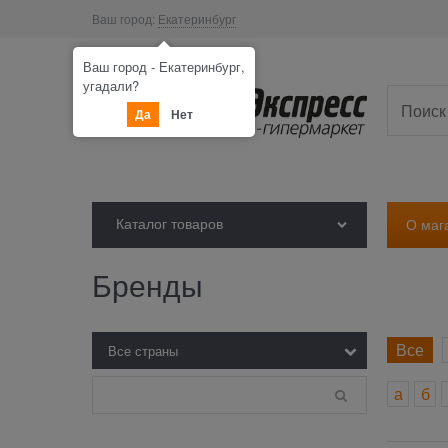
Ваш город:
Екатеринбург
Ваш город - Екатеринбург,
угадали?
Да
Нет
Каталог товаров
О маг
Бренды
Все
а
б