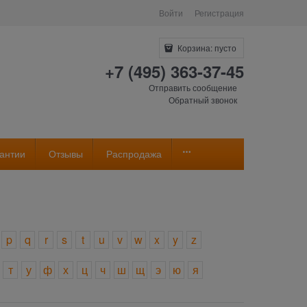
Войти
Регистрация
Корзина:
пусто
+7 (495) 363-37-45
Отправить сообщение
Обратный звонок
антии
Отзывы
Распродажа
p
q
r
s
t
u
v
w
x
y
z
т
у
ф
х
ц
ч
ш
щ
э
ю
я