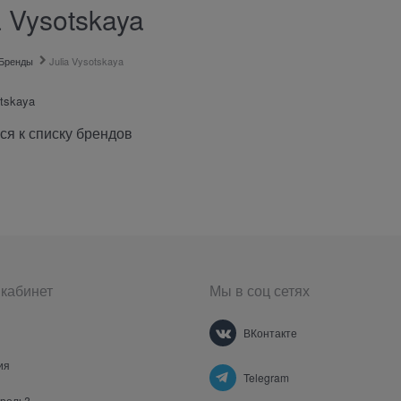
a Vysotskaya
Бренды
Julia Vysotskaya
otskaya
ся к списку брендов
кабинет
Мы в соц сетях
ВКонтакте
ия
Telegram
ароль?