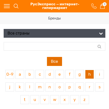
РусЭкспресс — интернет-
0
гипермаркет
Бренды
Все
0-9
a
b
c
d
e
f
g
h
i
j
k
l
m
n
o
p
q
r
s
t
u
v
w
x
y
z