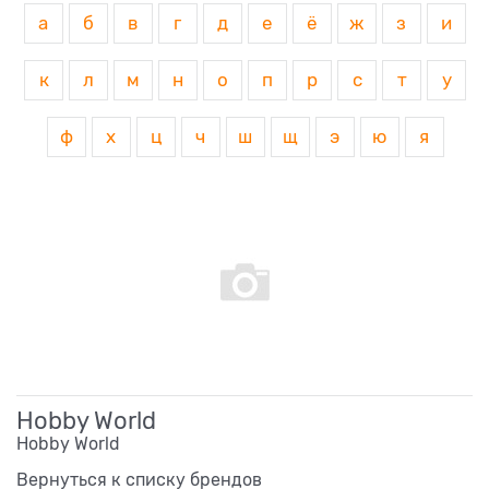
а
б
в
г
д
е
ё
ж
з
и
к
л
м
н
о
п
р
с
т
у
ф
х
ц
ч
ш
щ
э
ю
я
Hobby World
Hobby World
Вернуться к списку брендов