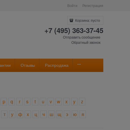
Войти
Регистрация
Корзина:
пусто
+7 (495) 363-37-45
Отправить сообщение
Обратный звонок
антии
Отзывы
Распродажа
p
q
r
s
t
u
v
w
x
y
z
т
у
ф
х
ц
ч
ш
щ
э
ю
я