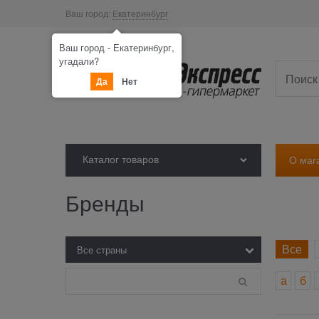
Ваш город:
Екатеринбург
Ваш город - Екатеринбург,
угадали?
Да
Нет
Каталог товаров
О маг
Бренды
Все
а
б