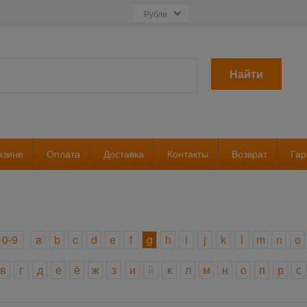
Найти
азине
Оплата
Доставка
Контакты
Возврат
Гар
0-9
a
b
c
d
e
f
g
h
i
j
k
l
m
n
o
в
г
д
е
ё
ж
з
и
й
к
л
м
н
о
п
р
с