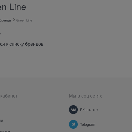
n Line
Бренды
Green Line
e
ся к списку брендов
кабинет
Мы в соц сетях
ВКонтакте
ия
Telegram
ароль?